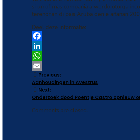
si un of mas compania a wordo otorga inco
terenonan di pais Aruba den e añanan 20
Deel deze informatie:
Facebook
LinkedIn
WhatsApp
Previous:
Email
Aanhoudingen in Avestrus
Next:
Onderzoek dood Poentje Castro opnieuw o
Comments are closed.