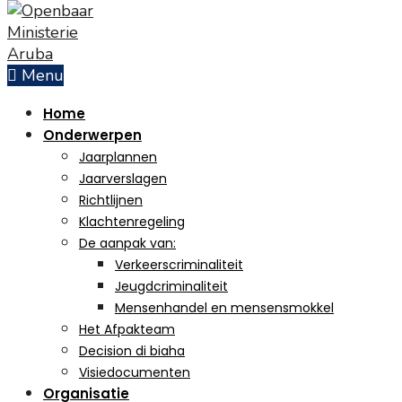
Skip
to
content
Menu
Home
Onderwerpen
Jaarplannen
Jaarverslagen
Richtlijnen
Home
Nieuws
Aanhoudingen in Avestrus
Klachtenregeling
De aanpak van:
Verkeerscriminaliteit
Aanhoudingen
Jeugdcriminaliteit
Mensenhandel en mensensmokkel
Het Afpakteam
Decision di biaha
Visiedocumenten
Organisatie