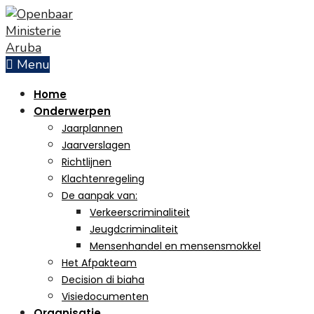
Skip
to
content
Menu
Home
Onderwerpen
Jaarplannen
Jaarverslagen
Richtlijnen
Klachtenregeling
De aanpak van:
Verkeerscriminaliteit
Jeugdcriminaliteit
Mensenhandel en mensensmokkel
Het Afpakteam
Decision di biaha
Visiedocumenten
Organisatie