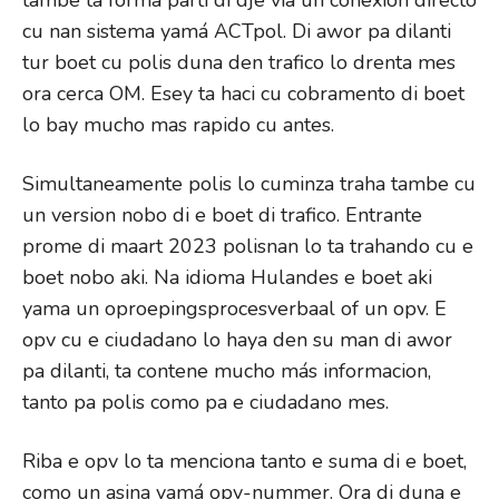
tambe ta forma parti di dje via un conexion directo
cu nan sistema yamá ACTpol. Di awor pa dilanti
tur boet cu polis duna den trafico lo drenta mes
ora cerca OM. Esey ta haci cu cobramento di boet
lo bay mucho mas rapido cu antes.
Simultaneamente polis lo cuminza traha tambe cu
un version nobo di e boet di trafico. Entrante
prome di maart 2023 polisnan lo ta trahando cu e
boet nobo aki. Na idioma Hulandes e boet aki
yama un oproepingsprocesverbaal of un opv. E
opv cu e ciudadano lo haya den su man di awor
pa dilanti, ta contene mucho más informacion,
tanto pa polis como pa e ciudadano mes.
Riba e opv lo ta menciona tanto e suma di e boet,
como un asina yamá opv-nummer. Ora di duna e