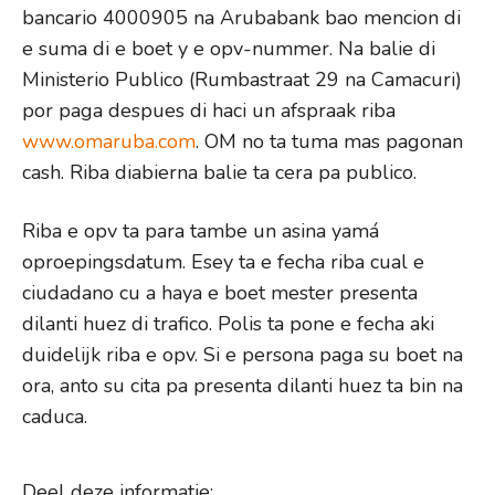
bancario 4000905 na Arubabank bao mencion di
e suma di e boet y e opv-nummer. Na balie di
Ministerio Publico (Rumbastraat 29 na Camacuri)
por paga despues di haci un afspraak riba
www.omaruba.com
. OM no ta tuma mas pagonan
cash. Riba diabierna balie ta cera pa publico.
Riba e opv ta para tambe un asina yamá
oproepingsdatum. Esey ta e fecha riba cual e
ciudadano cu a haya e boet mester presenta
dilanti huez di trafico. Polis ta pone e fecha aki
duidelijk riba e opv. Si e persona paga su boet na
ora, anto su cita pa presenta dilanti huez ta bin na
caduca.
Deel deze informatie: