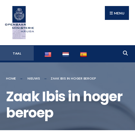
Search
Skip
for:
to
MENU
content
TAAL
HOME
NIEUWS
ZAAK IBIS IN HOGER BEROEP
Zaak Ibis in hoger
beroep