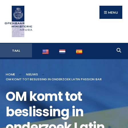
Search
Skip
for:
to
MENU
content
TAAL
HOME
NIEUWS
OM KOMT TOT BESLISSING IN ONDERZOEK LATIN PASSION BAR
OM komt tot
beslissing in
onderzoek Latin