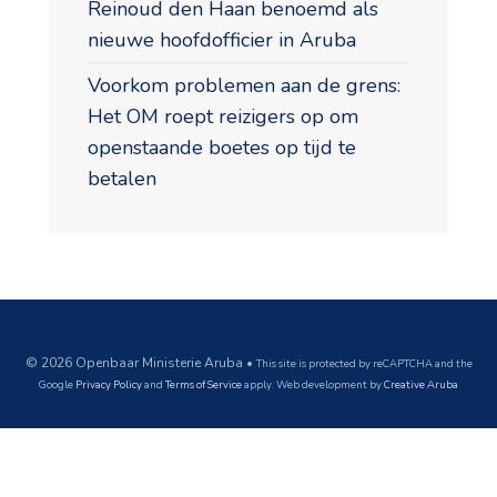
Reinoud den Haan benoemd als
nieuwe hoofdofficier in Aruba
Voorkom problemen aan de grens:
Het OM roept reizigers op om
openstaande boetes op tijd te
betalen
© 2026 Openbaar Ministerie Aruba •
This site is protected by reCAPTCHA and the
Google
Privacy Policy
and
Terms of Service
apply.
Web development by
Creative Aruba