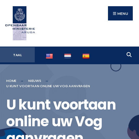
Search
Skip
for:
to
MENU
content
TAAL
HOME
NIEUWS
U KUNT VOORTAAN ONLINE UW VOG AANVRAGEN
U kunt voortaan
online uw Vog
aanvragen