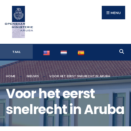
Search
Skip
for:
to
MENU
content
TAAL
HOME
NIEUWS
VOOR HET EERST SNELRECHT IN ARUBA
Voor het eerst
snelrecht in Aruba