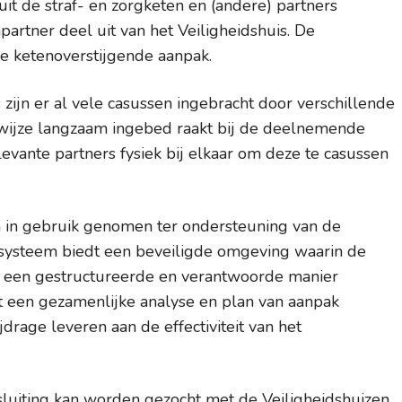
it de straf- en zorgketen en (andere) partners
rtner deel uit van het Veiligheidshuis. De
e ketenoverstijgende aanpak.
 zijn er al vele casussen ingebracht door verschillende
kwijze langzaam ingebed raakt bij de deelnemende
vante partners fysiek bij elkaar om deze te casussen
m in gebruik genomen ter ondersteuning van de
t systeem biedt een beveiligde omgeving waarin de
p een gestructureerde en verantwoorde manier
t een gezamenlijke analyse en plan van aanpak
drage leveren aan de effectiviteit van het
sluiting kan worden gezocht met de Veiligheidshuizen