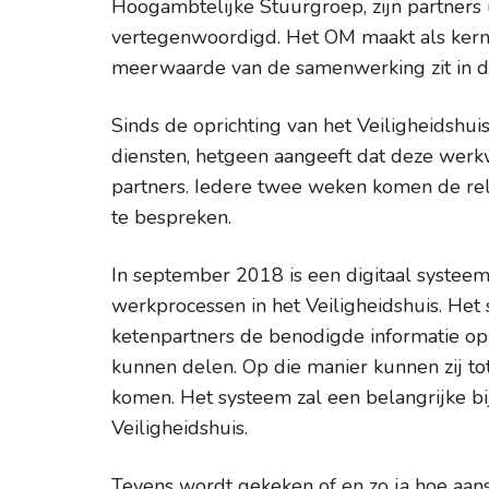
Hoogambtelijke Stuurgroep, zijn partners u
vertegenwoordigd. Het OM maakt als kernpa
meerwaarde van de samenwerking zit in d
Sinds de oprichting van het Veiligheidshuis
diensten, hetgeen aangeeft dat deze wer
partners. Iedere twee weken komen de rele
te bespreken.
In september 2018 is een digitaal systee
werkprocessen in het Veiligheidshuis. He
ketenpartners de benodigde informatie o
kunnen delen. Op die manier kunnen zij to
komen. Het systeem zal een belangrijke bij
Veiligheidshuis.
Tevens wordt gekeken of en zo ja hoe aan