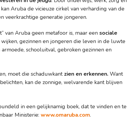
nvesteren in de jeugd
. Door onderwijs, werk, zorg en
, kan Aruba de vicieuze cirkel van verharding van de
n veerkrachtige generatie jongeren.
” van Aruba geen metafoor is, maar een
sociale
 wijken, gezinnen en jongeren die leven in de luwte
n armoede, schooluitval, gebroken gezinnen en
len, moet die schaduwkant
zien en erkennen
.
Want
 belichten, kan de zonnige, welvarende kant blijven
undeld in een gelijknamig boek, dat te vinden en te
nbaar Ministerie:
www.omaruba.com
.