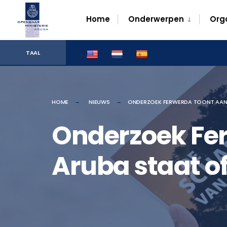
for:
Skip
Home
Onderwerpen
Org
to
content
TAAL
HOME
NIEUWS
ONDERZOEK FERWERDA TOONT AAN: 
Onderzoek Fe
Aruba staat of