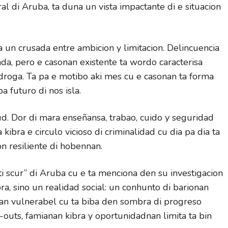
l di Aruba, ta duna un vista impactante di e situacion
 un crusada entre ambicion y limitacion. Delincuencia
nda, pero e casonan existente ta wordo caracterisa
 droga. Ta pa e motibo aki mes cu e casonan ta forma
a futuro di nos isla.
tud. Dor di mara enseñansa, trabao, cuido y seguridad
ibra e circulo vicioso di criminalidad cu dia pa dia ta
n resiliente di hobennan.
i scur” di Aruba cu e ta menciona den su investigacion
bra, sino un realidad social: un conhunto di barionan
an vulnerabel cu ta biba den sombra di progreso
-outs, famianan kibra y oportunidadnan limita ta bin