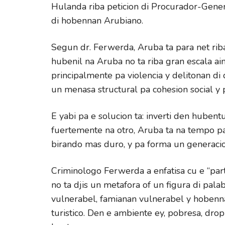
Hulanda riba peticion di Procurador-Genera
di hobennan Arubiano.
Segun dr. Ferwerda, Aruba ta para net riba
hubenil na Aruba no ta riba gran escala ai
principalmente pa violencia y delitonan di
un menasa structural pa cohesion social y p
E yabi pa e solucion ta: inverti den huben
fuertemente na otro, Aruba ta na tempo pa k
birando mas duro, y pa forma un generacio
Criminologo Ferwerda a enfatisa cu e “part
no ta djis un metafora of un figura di pala
vulnerabel, famianan vulnerabel y hobenn
turistico. Den e ambiente ey, pobresa, drop